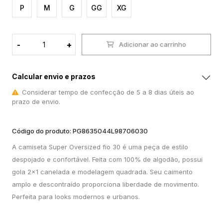
P
M
G
GG
XG
-
+
Adicionar ao carrinho
Calcular envio e prazos
Considerar tempo de confecção de 5 a 8 dias úteis ao
prazo de envio.
Código do produto: PG8635044L98706030
A camiseta Super Oversized fio 30 é uma peça de estilo
despojado e confortável. Feita com 100% de algodão, possui
gola 2x1 canelada e modelagem quadrada. Seu caimento
amplo e descontraído proporciona liberdade de movimento.
Perfeita para looks modernos e urbanos.