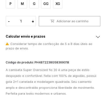
P
M
G
GG
XG
-
+
Adicionar ao carrinho
Calcular envio e prazos
Considerar tempo de confecção de 5 a 8 dias úteis ao
prazo de envio.
Código do produto: PH4872238G58369018
A camiseta Super Oversized fio 30 é uma peça de estilo
despojado e confortável. Feita com 100% de algodão, possui
gola 2x1 canelada e modelagem quadrada. Seu caimento
amplo e descontraído proporciona liberdade de movimento.
Perfeita para looks modernos e urbanos.